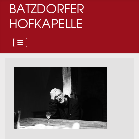
BATZDORFER
HOFKAPELLE