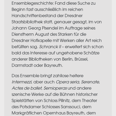
Ensemblegeschichte: Fand diese Suche zu
Beginn fast ausschließlich im reichen
Handschriftenbestand der Dresdner
Staatsbibliothek statt, genauer gesagt, im von
Johann Georg Pisendel im Auftrage seines
Dienstherrn August des Starken für die
Dresdner Hofkapelle mit Werken aller Art reich
befüllten sog.
Schranck II
– erweitert sich schon
bald das Interesse auf ungehobene Schätze
anderer Bibliotheken von Berlin, Brüssel,
Darmstadt oder Bayreuth.
Das Ensemble bringt zahllose heitere
Intermezzi
, aber auch
Opera seria
,
Serenate
,
A
ctes de ballet, Semioperas
und andere
szenische Werke auf die Bühnen historischer
Spielstätten von Schloss Pillnitz, dem Theater
des Potsdamer Schlosses Sanssouci, dem
Markgräflichen Opernhaus Bayreuth, dem